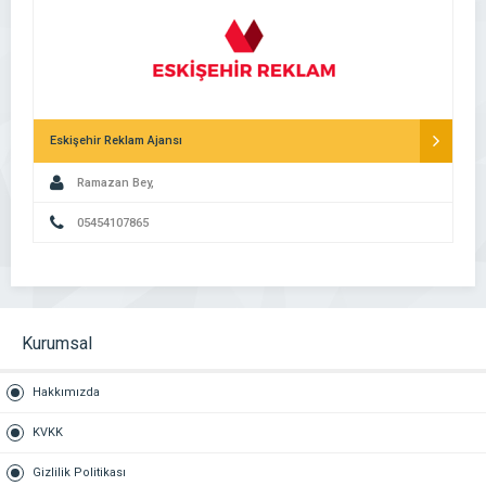
Eskişehir Reklam Ajansı
Ramazan Bey,
05454107865
Kurumsal
Hakkımızda
KVKK
Gizlilik Politikası