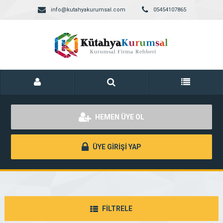
info@kutahyakurumsal.com
05454107865
HEMEN ÜYE OL
ÜYE GİRİŞİ YAP
FİLTRELE