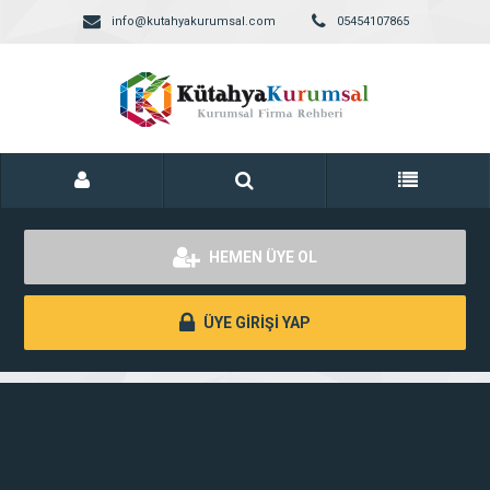
info@kutahyakurumsal.com
05454107865
HEMEN ÜYE OL
ÜYE GİRİŞİ YAP