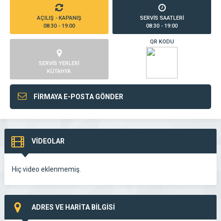
AÇILIŞ - KAPANIŞ
SERVİS SAATLERİ
08:30 - 19:00
08:30 - 19:00
QR KODU
SERVİS YERLERİ
KÜTAHYA
FİRMAYA E-POSTA GÖNDER
VİDEOLAR
Hiç video eklenmemiş.
ADRES VE HARİTA BİLGİSİ