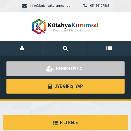
info@kutahyakurumsal.com
05454107865
HEMEN ÜYE OL
ÜYE GİRİŞİ YAP
FİLTRELE