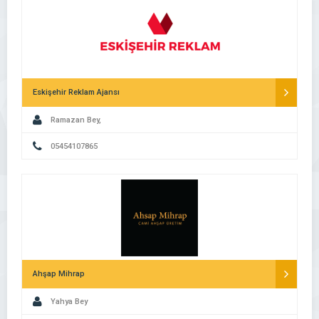
Eskişehir Reklam Ajansı
Ramazan Bey,
05454107865
Ahşap Mihrap
Yahya Bey