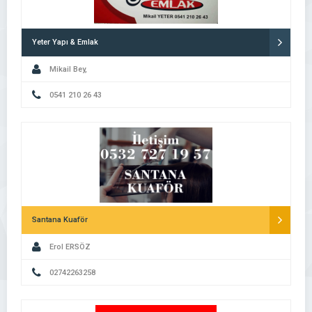
Yeter Yapı & Emlak
Mikail Bey,
0541 210 26 43
Santana Kuaför
Erol ERSÖZ
02742263258