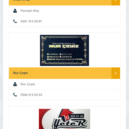
Hüseyin Bey,
0541 510 05 81
Nur Çeyiz
Nur Çeyiz
0546 615 65 65