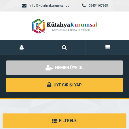
info@kutahyakurumsal.com
05454107865
HEMEN ÜYE OL
ÜYE GİRİŞİ YAP
FİLTRELE