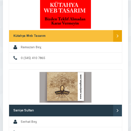
Kütahya Web Tasarım
Ramazan Bey,
0 (545) 410 7865
Saniye Sultan
Serhat Bey,