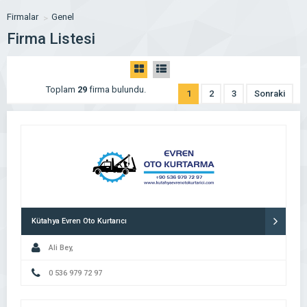
Firmalar
Genel
Firma Listesi
Toplam
29
firma bulundu.
1
2
3
Sonraki
Kütahya Evren Oto Kurtarıcı
Ali Bey,
0 536 979 72 97