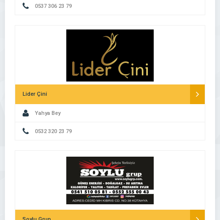
0537 306 23 79
Lider Çini
Yahya Bey
0532 320 23 79
Soylu Grup