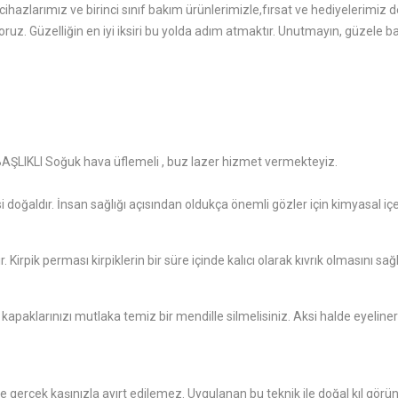
 cihazlarımız ve birinci sınıf bakım ürünlerimizle,fırsat ve hediyelerimiz
z. Güzelliğin en iyi iksiri bu yolda adım atmaktır. Unutmayın, güzele 
LIKLI Soğuk hava üflemeli , buz lazer hizmet vermekteyiz.
doğaldır. İnsan sağlığı açısından oldukça önemli gözler için kimyasal iç
. Kirpik perması kirpiklerin bir süre içinde kalıcı olarak kıvrık olmasını s
paklarınızı mutlaka temiz bir mendille silmelisiniz. Aksi halde eyeliner’ın
gerçek kaşınızla ayırt edilemez. Uygulanan bu teknik ile doğal kıl görünt