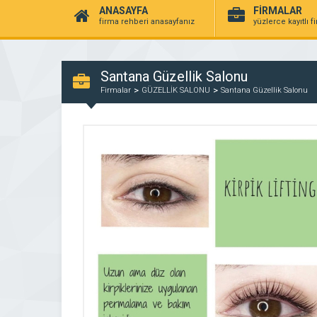
ANASAYFA
FİRMALAR
firma rehberi anasayfanız
yüzlerce kayıtlı f
Santana Güzellik Salonu
Firmalar
GÜZELLİK SALONU
Santana Güzellik Salonu