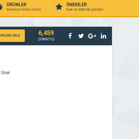
ÜRÜNLER
ÖNERİLER
binlerce firma ürünü
fuar ve etkinlik planları
6,459
RİLERE EKLE
ZİYARETÇİ
 Ünal