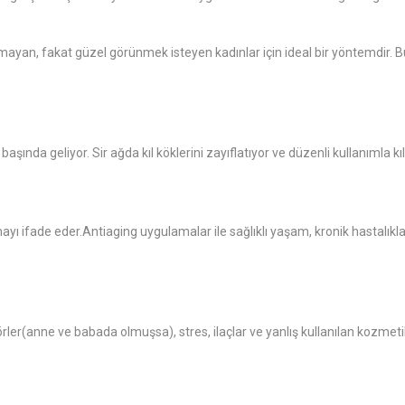
mayan, fakat güzel görünmek isteyen kadınlar için ideal bir yöntemdir. B
aşında geliyor. Sir ağda kıl köklerini zayıflatıyor ve düzenli kullanımla kıl
yı ifade eder.Antiaging uygulamalar ile sağlıklı yaşam, kronik hastalık
ler(anne ve babada olmuşsa), stres, ilaçlar ve yanlış kullanılan kozmetik