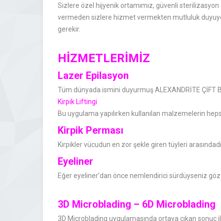
Sizlere özel hijyenik ortamımız, güvenli sterilizasyon
vermeden sizlere hizmet vermekten mutluluk duyuyoru
gerekir.
HİZMETLERİMİZ
Lazer Epilasyon
Tüm dünyada ismini duyurmuş ALEXANDRİTE ÇİFT BAŞ
Kirpik Liftingi
Bu uygulama yapılırken kullanılan malzemelerin hepsi 
Kirpik Perması
Kirpikler vücudun en zor şekle giren tüyleri arasındadır
Eyeliner
Eğer eyeliner’dan önce nemlendirici sürdüyseniz göz ka
3D Microblading – 6
D Microblading
3D Microblading uygulamasında ortaya çıkan sonuç ile 