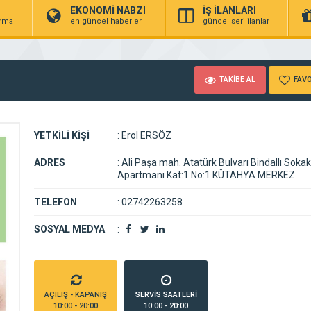
EKONOMİ NABZI
İŞ İLANLARI
irma
en güncel haberler
güncel seri ilanlar
TAKİBE AL
FAVO
YETKİLİ KİŞİ
:
Erol ERSÖZ
ADRES
:
Ali Paşa mah. Atatürk Bulvarı Bindallı Sokak
Apartmanı Kat:1 No:1 KÜTAHYA MERKEZ
TELEFON
:
02742263258
SOSYAL MEDYA
:
AÇILIŞ - KAPANIŞ
SERVİS SAATLERİ
10:00 - 20:00
10:00 - 20:00