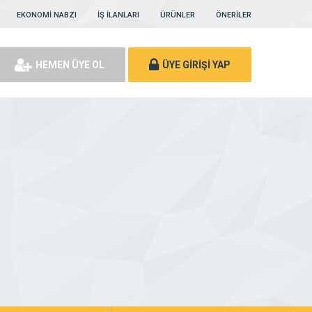
EKONOMİ NABZI
İŞ İLANLARI
ÜRÜNLER
ÖNERİLER
HEMEN ÜYE OL
ÜYE GİRİŞİ YAP