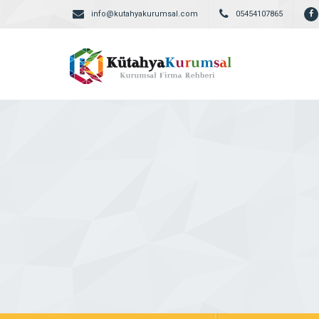
info@kutahyakurumsal.com
05454107865