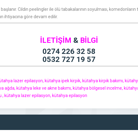
aşlanır. Cildin peelingler ile ölü tabakalarının soyulması, komedonların 
n ihtiyacına göre devam edilir.
İLETİŞİM
&
BİLGİ
0274 226 32 58
0532 727 19 57
tahya lazer epilasyon, kütahya ipek kirpik, kütahya kirpik bakımı, kütahya k
ahya ağda, kütahya leke ve akne bakımı, kütahya bölgesel incelme, kütahy
nu , kütahya lazer epilasyon, kütahya epilasyon