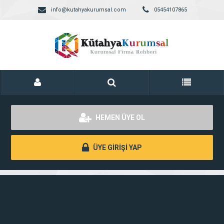
info@kutahyakurumsal.com
05454107865
HEMEN ÜYE OL
ÜYE GİRİŞİ YAP