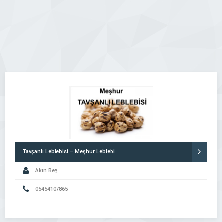
Tavşanlı Leblebisi – Meşhur Leblebi
Akın Bey,
05454107865