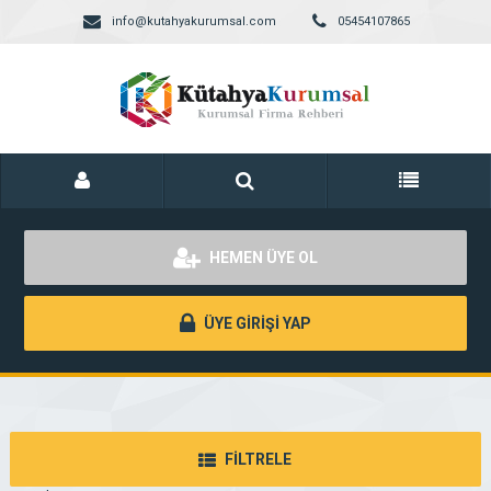
info@kutahyakurumsal.com
05454107865
HEMEN ÜYE OL
ÜYE GİRİŞİ YAP
FİLTRELE