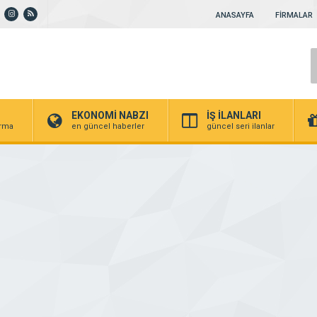
ANASAYFA
FİRMALAR
EKONOMİ NABZI
İŞ İLANLARI
irma
en güncel haberler
güncel seri ilanlar