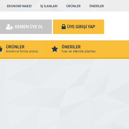
EKONOMİ NABZI
İŞ İLANLARI
ÜRÜNLER
ÖNERİLER
HEMEN ÜYE OL
ÜYE GİRİŞİ YAP
ÜRÜNLER
ÖNERİLER
binlerce firma ürünü
fuar ve etkinlik planları