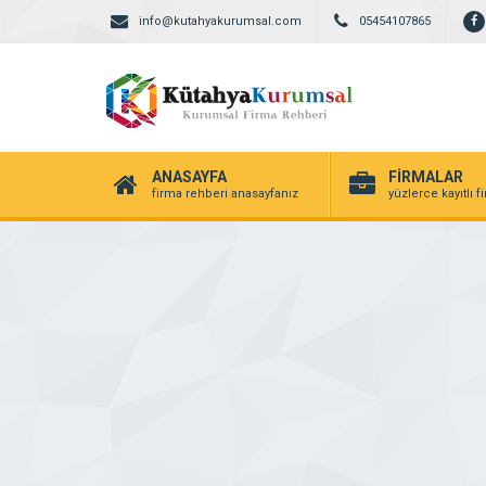
info@kutahyakurumsal.com
05454107865
ANASAYFA
FİRMALAR
firma rehberi anasayfanız
yüzlerce kayıtlı f