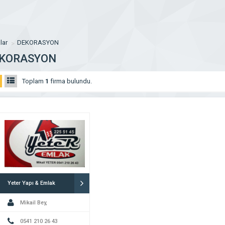
lar
DEKORASYON
KORASYON
Toplam
1
firma bulundu.
Yeter Yapı & Emlak
Mikail Bey,
0541 210 26 43