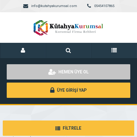
info@kutahyakurumsal.com
05454107865
HEMEN ÜYE OL
ÜYE GİRİŞİ YAP
FİLTRELE