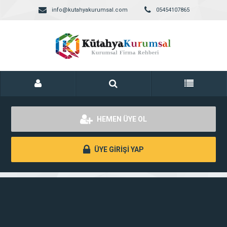
info@kutahyakurumsal.com
05454107865
HEMEN ÜYE OL
ÜYE GİRİŞİ YAP